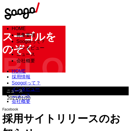
HOME
スーゴルを
募集要項
Soogolって？
のぞく
インタビュー
BLOG
ニュース
会社概要
HOME
採用情報
Soogolって？
インタビュー
ニュース
ニュース
2021/01/20
会社概要
Facebook
採用サイトリリースのお